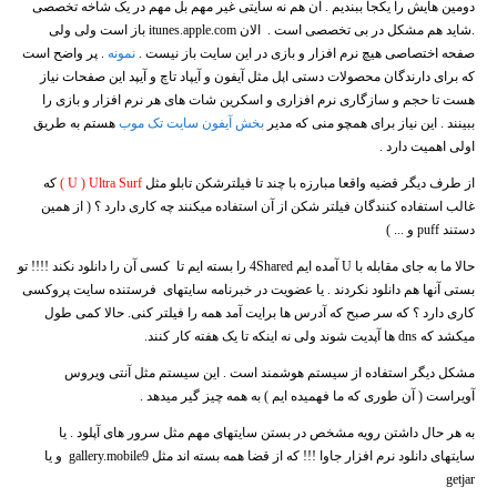
دومین هایش را یکجا ببندیم . آن هم نه سایتی غیر مهم بل مهم در یک شاخه تخصصی
.شاید هم مشکل در بی تخصصی است . الان itunes.apple.com باز است ولی ولی
صفحه اختصاصی هیچ نرم افزار و بازی در این سایت باز نیست .
نمونه
. پر واضح است
که برای دارندگان محصولات دستی اپل مثل آیفون و آیپاد تاچ و آیپد این صفحات نیاز
هست تا حجم و سازگاری نرم افزاری و اسکرین شات های هر نرم افزار و بازی را
ببینند . این نیاز برای همچو منی که مدیر
بخش آیفون سایت تک موب
هستم به طریق
اولی اهمیت دارد .
از طرف دیگر قضیه واقعا مبارزه با چند تا فیلترشکن تابلو مثل
U ) Ultra Surf )
که
غالب استفاده کنندگان فیلتر شکن از آن استفاده میکنند چه کاری دارد ؟ ( از همین
دستند puff و ... )
حالا ما به جای مقابله با U آمده ایم 4Shared را بسته ایم تا کسی آن را دانلود نکند !!!! تو
بستی آنها هم دانلود نکردند . یا عضویت در خبرنامه سایتهای فرستنده سایت پروکسی
کاری دارد ؟ که سر صبح که آدرس ها برایت آمد همه را فیلتر کنی. حالا کمی طول
میکشد که dns ها آپدیت شوند ولی نه اینکه تا یک هفته کار کنند.
مشکل دیگر استفاده از سیستم هوشمند است . این سیستم مثل آنتی ویروس
آویراست ( آن طوری که ما فهمیده ایم ) به همه چیز گیر میدهد .
به هر حال داشتن رویه مشخص در بستن سایتهای مهم مثل سرور های آپلود . یا
سایتهای دانلود نرم افزار جاوا !!! که از قضا همه بسته اند مثل gallery.mobile9 و یا
getjar