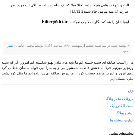
البته پیشرفت هایی هم داشتیم . مثلا قبلا که یک سایت بسته بود بالای تب مورد نظر
عبارت L4 مثلا میامد . حالا شده LCT2-2 !
Filter@dci.ir
ایمیلشان را هم که انگار اصلا چک نمیکنند.
+
نوشته شده در سه شنبه ششم اردیبهشت ۱۳۹۰ ساعت 11:58 توسط مجتبی عالمی |
نظر
بدهيد
ما از الست طایفه ای سینه خسته ایم ما بچه های مادر پهلو شکسته ایم امروز اگر که سینه
وزنجیر میزنیم فردا به عشق فاطمه شمشیر می زنیم مارا نبی قبیله سلمان خطاب کرد
روی غرور و غیرت ما هم حساب کرد از ما بترس طائفه ای پر اراده ایم ما مثل کوه پشت
علی ایستاده ایم
خانه
پروفایل مدیر وبلاگ
پست الکترونیک
آرشیو وبلاگ
عناوین نوشته ها
نوشته‌های پیشین