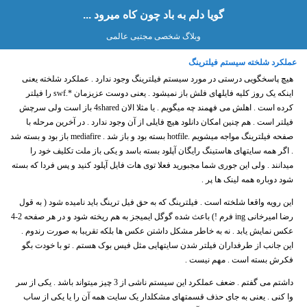
گویا دلم به باد چون کاه میرود ...
وبلاگ شخصی مجتبی عالمی
عملکرد شلخته سیستم فیلترینگ
هیچ پاسخگویی درستی در مورد سیستم فیلترینگ وجود ندارد . عملکرد شلخته یعنی
اینکه یک روز کلیه فایلهای فلش باز نمیشود . یعنی دوست عزیزمان *.swf را فیلتر
کرده است . اهلش می فهمند چه میگویم . یا مثلا الان 4shared باز است ولی سرچش
فیلتر است . هم چنین امکان دانلود هیچ فایلی از آن وجود ندارد . در آخرین مرحله با
صفحه فیلترینگ مواجه میشویم .hotfile بسته بود و باز شد . mediafire باز بود و بسته شد
. اگر همه سایتهای هاستینگ رایگان آپلود بسته باسد و یکی باز ملت تکلیف خود را
میدانند . ولی این جوری شما مجبورید فعلا توی هات فایل آپلود کنید و پس فردا که بسته
شود دوباره همه لینک ها پر .
این رویه واقعا شلخته است . فیلترینگ که به حق فیل ترینگ باید نامیده شود ( به قول
رضا امیرخانی ing فرم !) باعث شده گوگل ایمیجز به هم ریخته شود و در هر صفحه 2-4
عکس نمایش یابد . نه به خاطر مشکل داشتن عکس ها بلکه تقریبا به صورت رندوم .
این جانب از طرفداران فیلتر شدن سایتهایی مثل فیس بوک هستم . تو با خودت بگو
فکرش بسته است . مهم نیست .
داشتم می گفتم . ضعف عملکرد این سیستم ناشی از 3 چیز میتواند باشد . یکی از سر
وا کنی . یعنی به جای حذف قسمتهای مشکلدار یک سایت همه آن را یا یکی از ساب